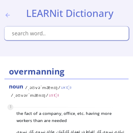
LEARNit Dictionary
overmanning
noun
/ˌəʊvəˈmænɪŋ/
UK
/ˌəʊvərˈmænɪŋ/
US
1
the fact of a company, office, etc. having more
workers than are needed
زیادی نیروی کار, افراط در تعداد کارکنان, مازاد نیروی کار, نیروی