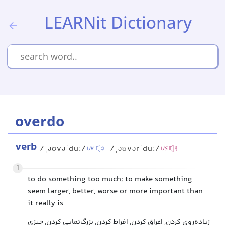
LEARNit Dictionary
overdo
verb
/ˌəʊvəˈduː/
/ˌəʊvərˈduː/
UK
US
1
to do something too much; to make something
seem larger, better, worse or more important than
it really is
زیاده‌روی کردن, اغراق کردن, افراط کردن, بزرگ‌نمایی کردن, چیزی