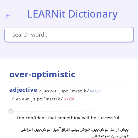
LEARNit Dictionary
over-optimistic
adjective
/ˌəʊvər ˌɒptɪˈmɪstɪk/
UK
/ˌəʊvər ˌɑːptɪˈmɪstɪk/
US
1
too confident that something will be successful
بیش از حد خوش‌بین, خوش‌بینی اغراق‌آمیز, خوش‌بین افراطی,
خوش‌بین غیرمنطقی