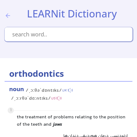
LEARNit Dictionary
orthodontics
noun
/ˌɔːθəˈdɒntɪks/
UK
/ˌɔːrθəˈdɑːntɪks/
US
1
the treatment of problems relating to the position
of the teeth and
jaws
ارتودنسی, درمان هم‌ردیفی دندان‌ها