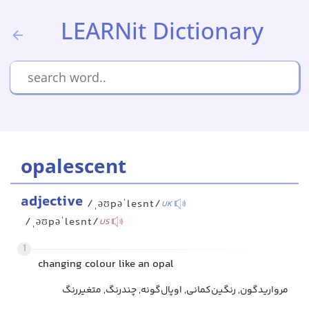
LEARNit Dictionary
opalescent
adjective
/ˌəʊpəˈlesnt/
UK
/ˌəʊpəˈlesnt/
US
1
changing colour like an opal
مرواریدگون, رنگین‌کمانی, اوپال‌گونه, چند‌رنگ, متغیررنگ