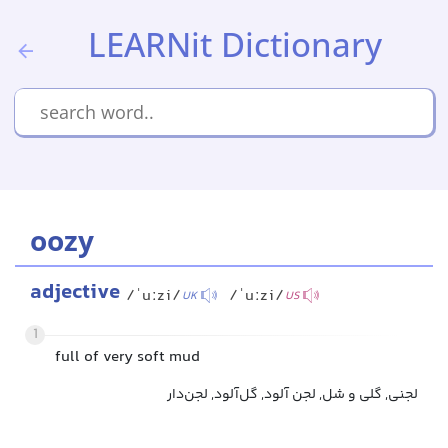
LEARNit Dictionary
oozy
adjective
/ˈuːzi/
/ˈuːzi/
UK
US
1
full of very soft mud
لجنی, گلی و شل, لجن آلود, گل‌آلود, لجن‌دار