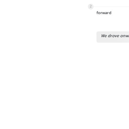
2
forward
We drove onwa