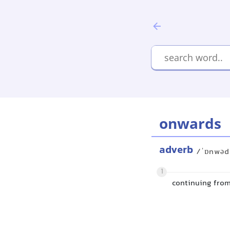
onwards
adverb
/ˈɒnwəd
1
continuing from