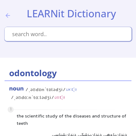
LEARNit Dictionary
odontology
noun
/ˌəʊdɒnˈtɒlədʒi/
UK
/ˌəʊdɑːnˈtɑːlədʒi/
US
1
the scientific study of the diseases and structure of
teeth
دندان‌پژوهی, دندان‌پزشکی, دندان‌شناسی