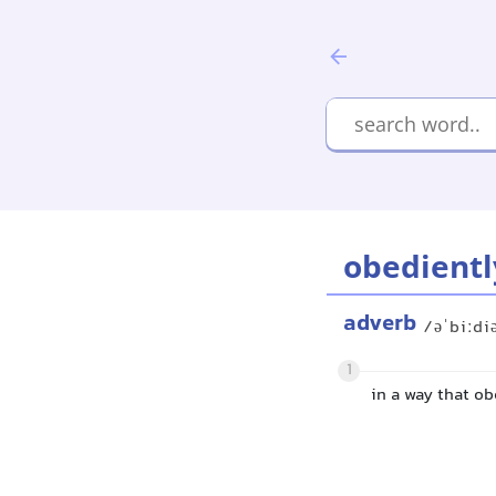
obedientl
adverb
/əˈbiːdi
1
in a way that ob