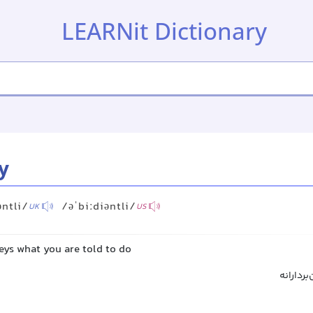
LEARNit Dictionary
y
əntli/
/əˈbiːdiəntli/
UK
US
eys what you are told to do
بردارانه