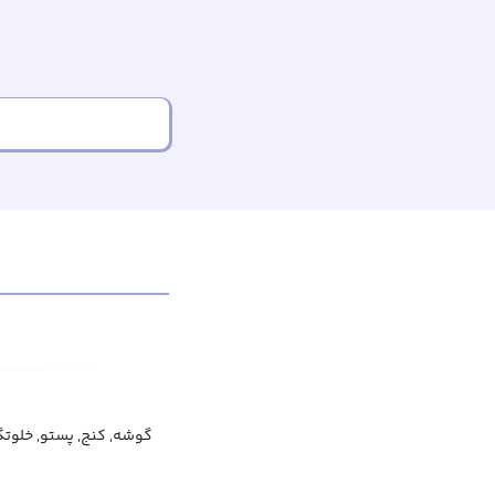
گوشه, کنج, پستو, خلوتگا