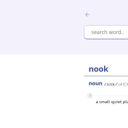
nook
noun
/nʊk/
UK
1
a small quiet pl