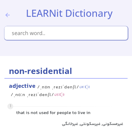
LEARNit Dictionary
non-residential
adjective
/ˌnɒn ˌrezɪˈdenʃl/
UK
/ˌnɑːn ˌrezɪˈdenʃl/
US
1
that is not used for people to live in
غیرمسکونی, غیرسکونتی, غیرخانگی