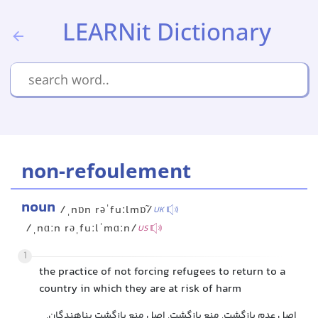
LEARNit Dictionary
non-refoulement
noun
/ˌnɒn rəˈfuːlmɒ̃/
UK
/ˌnɑːn rəˌfuːlˈmɑːn/
US
1
the practice of not forcing refugees to return to a
country in which they are at risk of harm
اصل عدم بازگشت, منع بازگشت, اصل منع بازگشت پناهندگان,