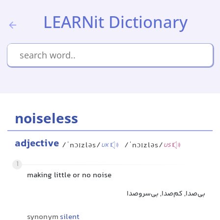
LEARNit Dictionary
noiseless
adjective
/ˈnɔɪzləs/
/ˈnɔɪzləs/
UK
US
1
making little or no noise
بی‌صدا, کم‌صدا, بی‌سر‌و‌صدا
synonym
silent