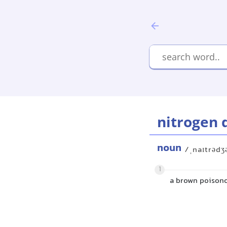
nitrogen 
noun
/ˌnaɪtrədʒ
1
a brown poisono