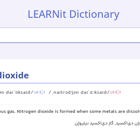
LEARNit Dictionary
dioxide
ən daɪˈɒksaɪd/
/ˌnaɪtrədʒən daɪˈɑːksaɪd/
UK
US
us gas. Nitrogen dioxide is formed when some metals are dissolve
ژن دی‌اکسید, گاز دی‌اکسید نیتروژن