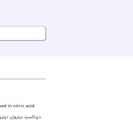
d in nitric acid.
دی‌اکسید نیتروژن, نیترو