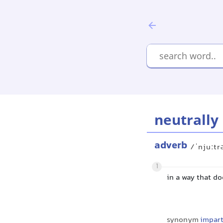
neutrally
adverb
/ˈnjuːtr
1
in a way that do
synonym
impart