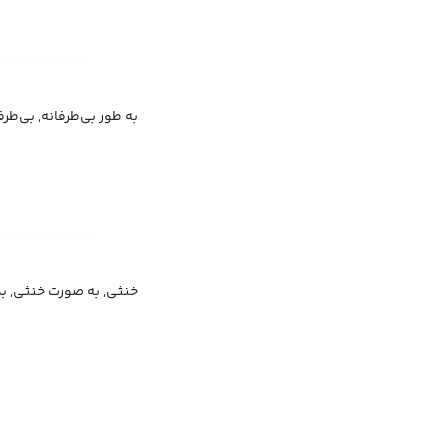
به طور بی‌طرفانه, بی‌طرف
خنثی, به صورت خنثی, بدو