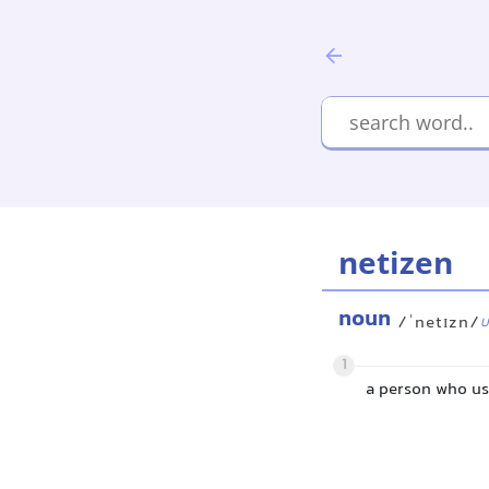
netizen
noun
/ˈnetɪzn/
U
1
a person who use