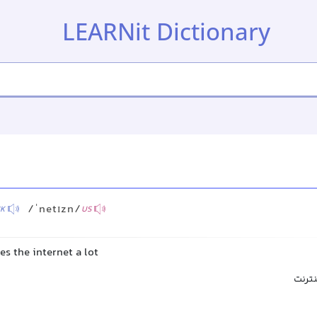
LEARNit Dictionary
/ˈnetɪzn/
K
US
s the internet a lot
نترنت