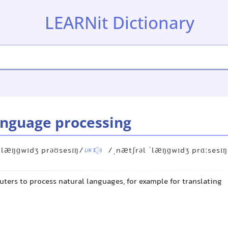
LEARNit Dictionary
anguage processing
ˈlæŋɡwɪdʒ prəʊsesɪŋ/
/ˌnætʃrəl ˈlæŋɡwɪdʒ prɑːsesɪ
UK
ters to process natural languages, for example for translating