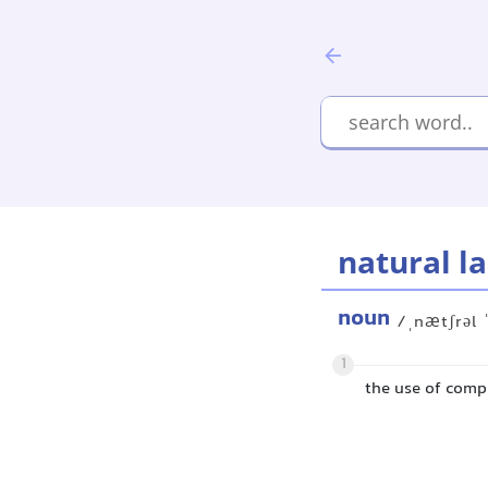
natural l
noun
/ˌnætʃrəl 
1
the use of compu