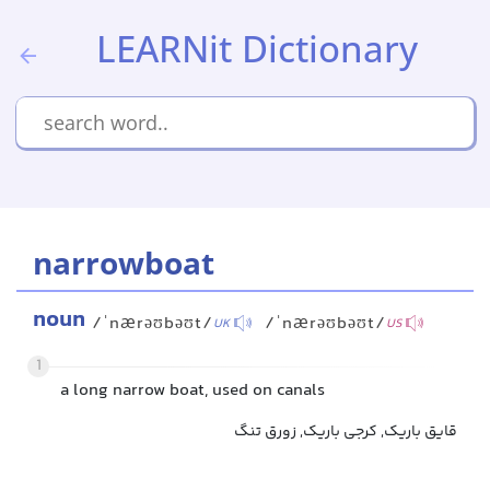
LEARNit Dictionary
narrowboat
noun
/ˈnærəʊbəʊt/
/ˈnærəʊbəʊt/
UK
US
1
a long narrow boat, used on canals
قایق باریک, کرجی باریک, زورق تنگ