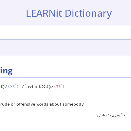
LEARNit Dictionary
ing
lɪŋ/
/ˈneɪm kɔːlɪŋ/
UK
US
g rude or offensive words about somebody
, بدگویی, بددهنی