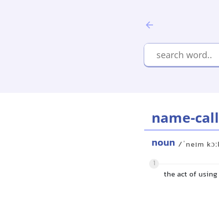
name-call
noun
/ˈneɪm kɔː
1
the act of usin