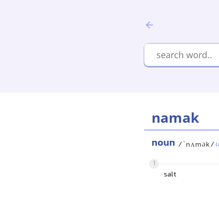
namak
noun
/ˈnʌmək/
U
1
salt