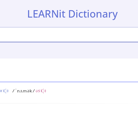
LEARNit Dictionary
/ˈnʌmək/
K
US