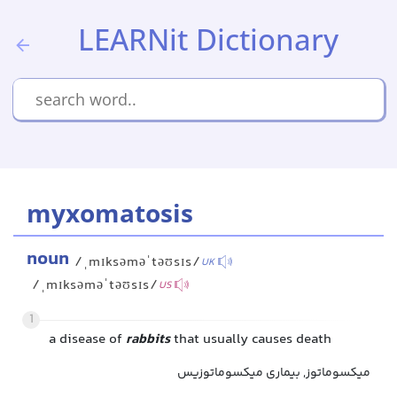
LEARNit Dictionary
myxomatosis
noun
/ˌmɪksəməˈtəʊsɪs/
UK
/ˌmɪksəməˈtəʊsɪs/
US
1
a disease of
rabbits
that usually causes death
میکسوماتوز, بیماری میکسوماتوزیس