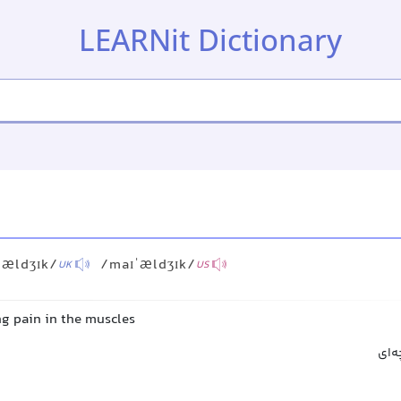
LEARNit Dictionary
ˈældʒɪk/
/maɪˈældʒɪk/
UK
US
ng pain in the muscles
ه‌ای