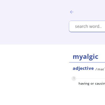
myalgic
adjective
/maɪ
1
having or causi