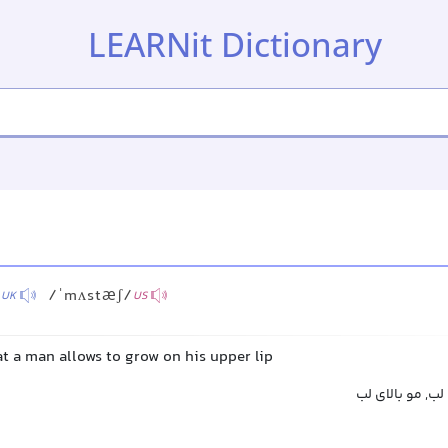
LEARNit Dictionary
/
/ˈmʌstæʃ/
UK
US
hat a man allows to grow on his upper lip
ب, مو بالای لب