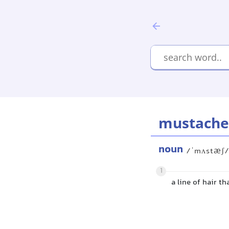
mustache
noun
/ˈmʌstæʃ
1
a line of hair t