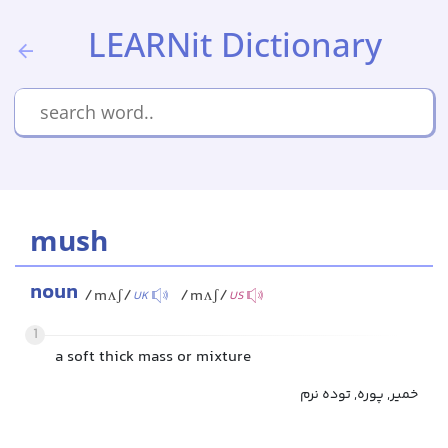
LEARNit Dictionary
mush
noun
/mʌʃ/
/mʌʃ/
UK
US
1
a soft thick mass or mixture
خمیر, پوره, توده نرم