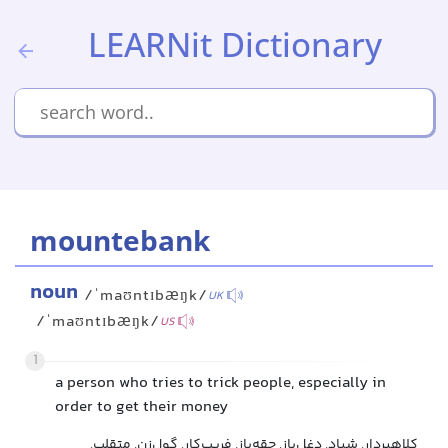
LEARNit Dictionary
mountebank
noun
/ˈmaʊntɪbæŋk/
UK
/ˈmaʊntɪbæŋk/
US
1
a person who tries to trick people, especially in
order to get their money
کلاهبردار, شیاد, دغل‌باز, حقه‌باز, فریب‌کار, گول‌زن, متقلب,