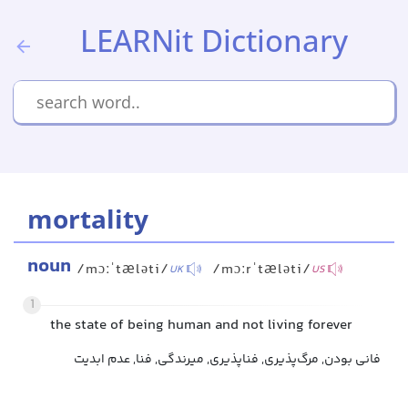
LEARNit Dictionary
mortality
noun
/mɔːˈtæləti/
/mɔːrˈtæləti/
UK
US
1
the state of being human and not living forever
فانی بودن, مرگ‌پذیری, فناپذیری, میرندگی, فنا, عدم ابدیت