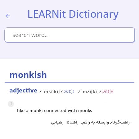
LEARNit Dictionary
monkish
adjective
/ˈmʌŋkɪʃ/
/ˈmʌŋkɪʃ/
UK
US
1
like a monk; connected with monks
راهب‌گونه, وابسته به راهب, راهبانه, رهبانی