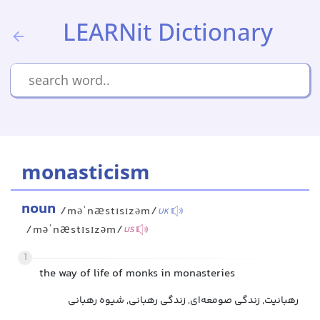
LEARNit Dictionary
monasticism
noun
/məˈnæstɪsɪzəm/
UK
/məˈnæstɪsɪzəm/
US
1
the way of life of monks in monasteries
رهبانیت, زندگی صومعه‌ای, زندگی رهبانی, شیوه رهبانی