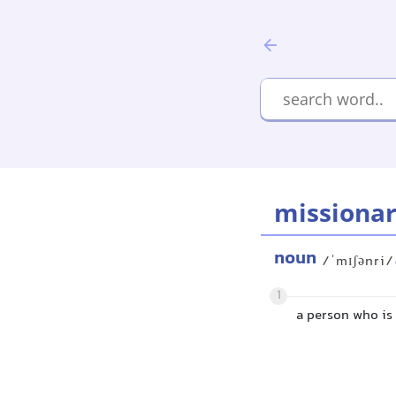
missiona
noun
/ˈmɪʃənri/
1
a person who is 