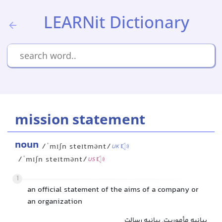
LEARNit Dictionary
mission statement
noun
/ˈmɪʃn steɪtmənt/
UK
/ˈmɪʃn steɪtmənt/
US
1
an official statement of the aims of a company or
an organization
بیانیه مأموریت, بیانیه رسالت