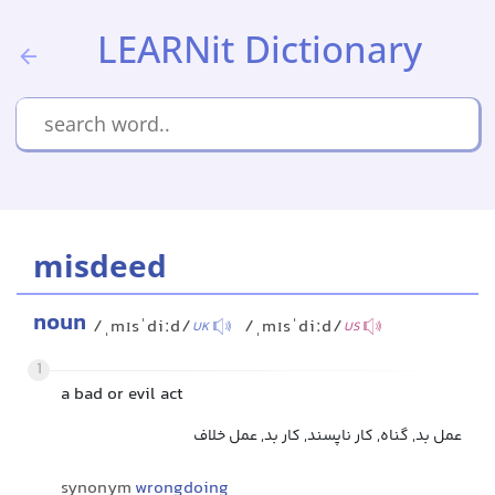
LEARNit Dictionary
misdeed
noun
/ˌmɪsˈdiːd/
/ˌmɪsˈdiːd/
UK
US
1
a bad or evil act
عمل بد, گناه, کار ناپسند, کار بد, عمل خلاف
synonym
wrongdoing