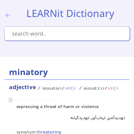
LEARNit Dictionary
minatory
adjective
/ˈmɪnətəri/
/ˈmɪnətɔːri/
UK
US
1
expressing a threat of harm or violence
تهدیدآمیز, ارعاب‌آور, تهدیدگرانه
synonym
threatening