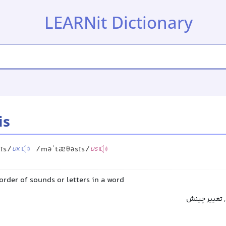
LEARNit Dictionary
is
ɪs/
/məˈtæθəsɪs/
UK
US
order of sounds or letters in a word
, تغییر چینش