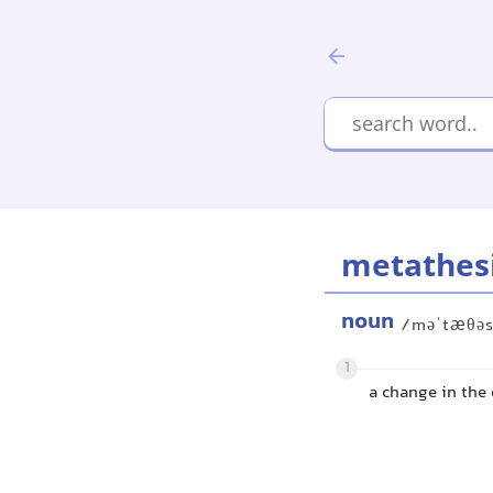
metathes
noun
/məˈtæθəs
1
a change in the 