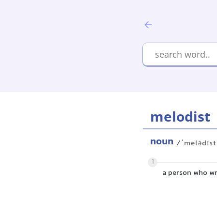
melodist
noun
/ˈmelədɪs
1
a person who wr