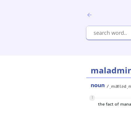
maladmin
noun
/ˌmælədˌm
1
the fact of man