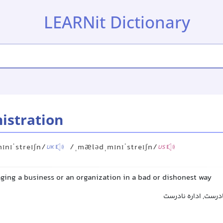
LEARNit Dictionary
istration
ɪnɪˈstreɪʃn/
/ˌmælədˌmɪnɪˈstreɪʃn/
UK
US
aging a business or an organization in a bad or dishonest way
درست, اداره نادرست