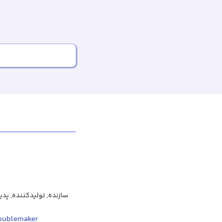
سازنده, تولیدکننده, پدی
oublemaker