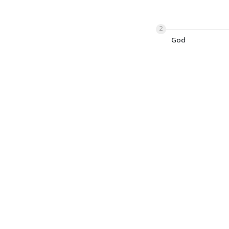
2
God