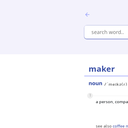
maker
noun
/ˈmeɪkə(r)
1
a person, compa
see also
coffee 