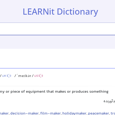
LEARNit Dictionary
/
/ˈmeɪkər/
UK
US
ny or piece of equipment that makes or produces something
دآورنده
maker
,
decision-maker
,
film-maker
,
holidaymaker
,
peacemaker
,
tr