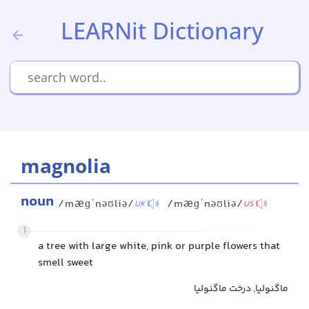
LEARNit Dictionary
magnolia
noun
/mæɡˈnəʊliə/
/mæɡˈnəʊliə/
UK
US
1
a tree with large white, pink or purple flowers that
smell sweet
ماگنولیا, درخت ماگنولیا