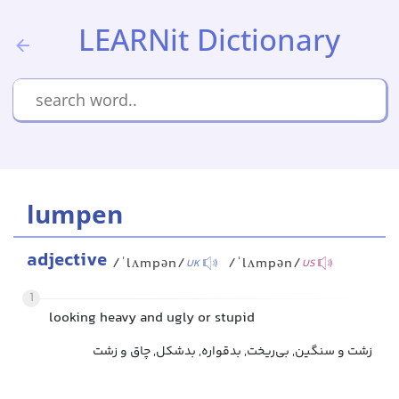
LEARNit Dictionary
lumpen
adjective
/ˈlʌmpən/
/ˈlʌmpən/
UK
US
1
looking heavy and ugly or stupid
زشت و سنگین, بی‌ریخت, بدقواره, بدشکل, چاق و زشت