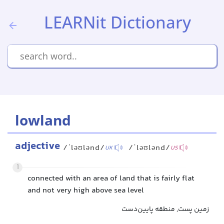
LEARNit Dictionary
lowland
adjective
/ˈləʊlənd/
/ˈləʊlənd/
UK
US
1
connected with an area of land that is fairly flat
and not very high above sea level
زمین پست, منطقه پایین‌دست