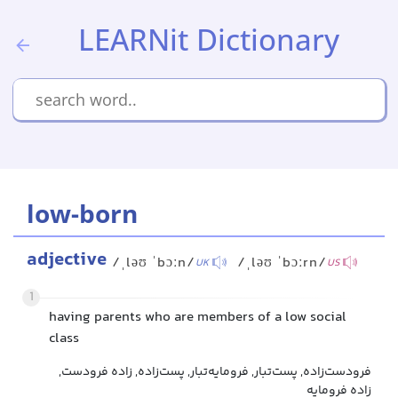
LEARNit Dictionary
low-born
adjective
/ˌləʊ ˈbɔːn/
/ˌləʊ ˈbɔːrn/
UK
US
1
having parents who are members of a low social
class
فرودست‌زاده, پست‌تبار, فرومایه‌تبار, پست‌زاده, زاده فرودست,
زاده فرومایه