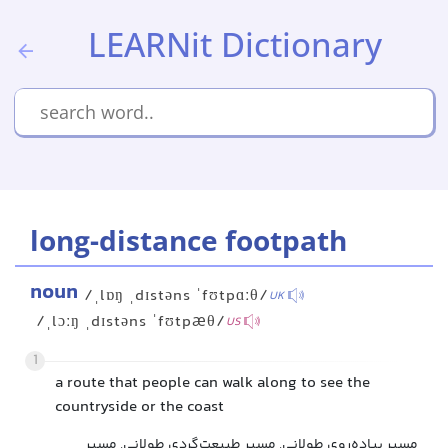
LEARNit Dictionary
long-distance footpath
noun
/ˌlɒŋ ˌdɪstəns ˈfʊtpɑːθ/
UK
/ˌlɔːŋ ˌdɪstəns ˈfʊtpæθ/
US
1
a route that people can walk along to see the
countryside or the coast
مسیر پیاده‌روی طولانی, مسیر طبیعت‌گردی طولانی, مسیر