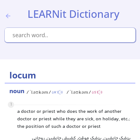
LEARNit Dictionary
locum
noun
/ˈləʊkəm/
/ˈləʊkəm/
UK
US
1
a doctor or priest who does the work of another
doctor or priest while they are sick, on holiday, etc.;
the position of such a doctor or priest
پزشک جانشین, پزشک موقت, کشیش جانشین, روحانی