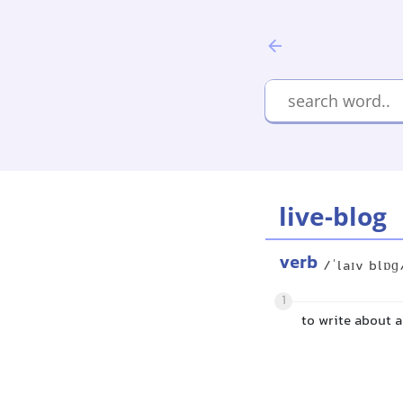
live-blog
verb
/ˈlaɪv blɒɡ
1
to write about a