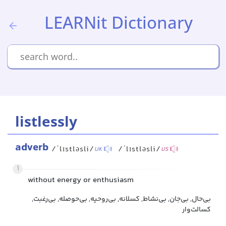
LEARNit Dictionary
listlessly
adverb
/ˈlɪstləsli/
/ˈlɪstləsli/
UK
US
1
without energy or enthusiasm
بی‌حال, بی‌جان, بی‌نشاط, کسلانه, بی‌روحیه, بی‌حوصله, بی‌رغبت,
کسالت‌وار