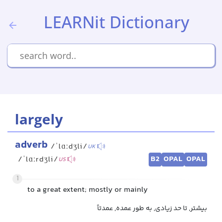
LEARNit Dictionary
largely
adverb
/ˈlɑːdʒli/
UK
B2
OPAL
OPAL
/ˈlɑːrdʒli/
US
1
to a great extent; mostly or mainly
بیشتر, تا حد زیادی, به طور عمده, عمدتاً