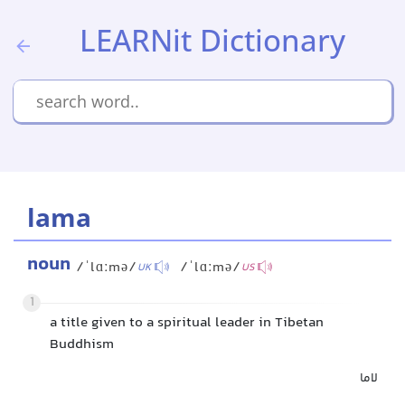
LEARNit Dictionary
lama
noun
/ˈlɑːmə/
/ˈlɑːmə/
UK
US
1
a title given to a spiritual leader in Tibetan
Buddhism
لاما