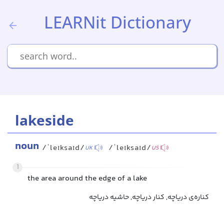
LEARNit Dictionary
lakeside
noun
/ˈleɪksaɪd/
/ˈleɪksaɪd/
UK
US
1
the area around the edge of a lake
کناره‌ی دریاچه, کنار دریاچه, حاشیه دریاچه