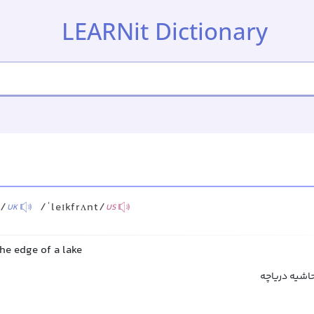
LEARNit Dictionary
t/
/ˈleɪkfrʌnt/
UK
US
he edge of a lake
حاشیه دریاچه