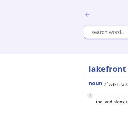
lakefront
noun
/ˈleɪkfrʌn
1
the land along t