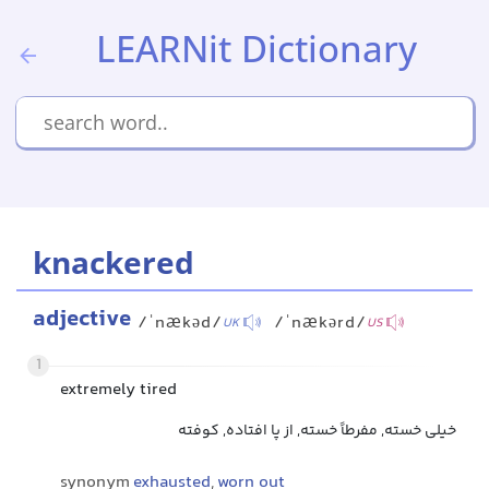
LEARNit Dictionary
knackered
adjective
/ˈnækəd/
/ˈnækərd/
UK
US
1
extremely tired
خیلی خسته, مفرطاً خسته, از پا افتاده, کوفته
synonym
exhausted
,
worn out