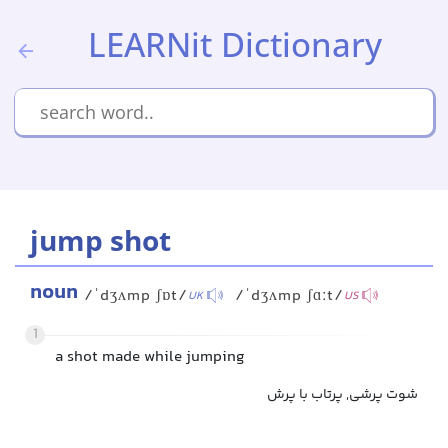
LEARNit Dictionary
jump shot
noun
/ˈdʒʌmp ʃɒt/
/ˈdʒʌmp ʃɑːt/
UK
US
1
a shot made while jumping
شوت پرشی, پرتاب با پرش